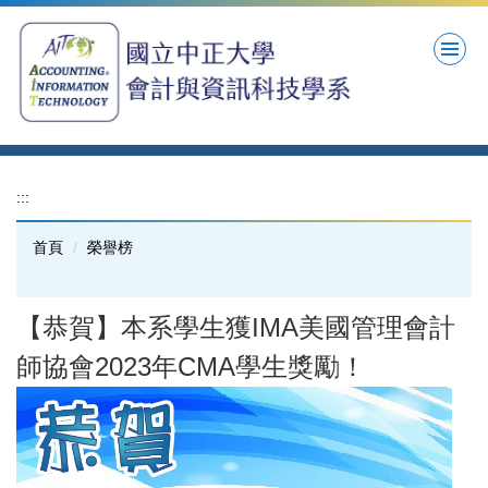
跳
到
主
要
內
容
區
:::
首頁
榮譽榜
【恭賀】本系學生獲IMA美國管理會計
師協會2023年CMA學生獎勵！