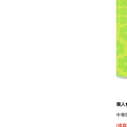
個人
中華
(填