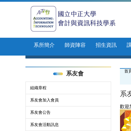
跳
到
主
要
內
容
區
系所簡介
師資陣容
招生資訊
首
系友會
組織章程
系
系友會加入會員
歡迎
系友會公告
系友會活動訊息