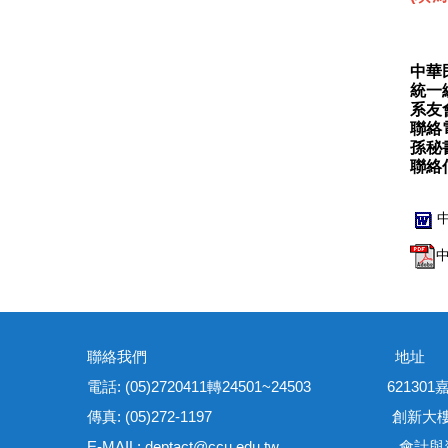
中華
統一編
系友
聯絡電話
孫秘
聯絡信
聯絡我們 地
電話: (05)2720411轉24501~24503 621
傳真: (05)272-1197 創新大樓管理
E-MAIL: deptact@ccu.edu.tw
會計與