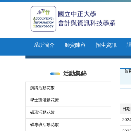
跳
到
主
要
內
容
區
系所簡介
師資陣容
招生資訊
首
活動集錦
演講活動花絮
學士班活動花絮
日期
碩班活動花絮
2024
碩專班活動花絮
2022