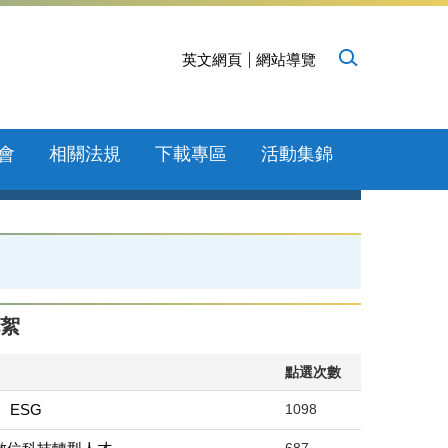
英文網頁
網站導覽
會
相關法規
下載專區
活動集錦
絮
點選次數
、ESG
1098
687