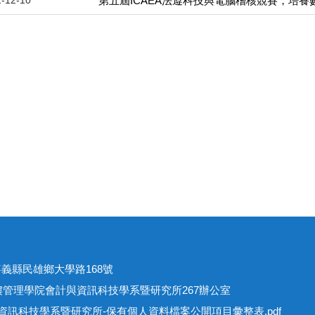
第五屆ICAEA法遵科技與電腦稽核競賽，培養
址
301嘉義縣民雄鄉大學路168號
學院會計與資訊科技學系暨研究所267辦公室
資訊科技學系暨研究所-保有個人資料檔案公開項目彙整表.pdf