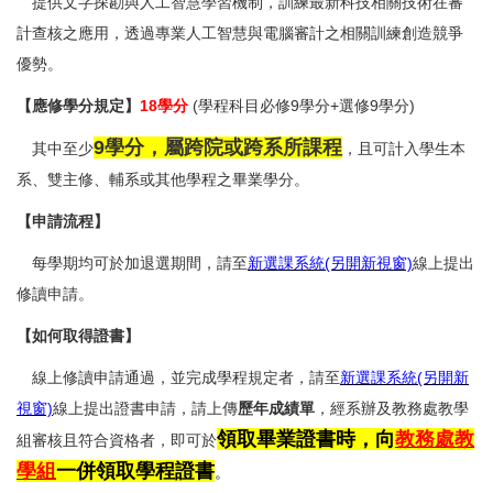
提供文字探勘與人工智慧學習機制，訓練最新科技相關技術在審
計查核之應用，透過專業人工智慧與電腦審計之相關訓練創造競爭
優勢。
【應修學分規定】
18學分
(學程科目必修9學分+選修9學分)
9學分，
屬跨院或跨系所課程
其中至少
，且可計入學生本
系、雙主修、輔系或其他學程之畢業學分。
【申請流程】
每學期均可於加退選期間，請至
新選課系統(另開新視窗)
線上提出
修讀申請。
【如何取得證書】
線上修讀申請通過，並完成學程規定者，請至
新選課系統(另開新
視窗)
線上提出證書申請，請上傳
歷年成績單
，經系辦及教務處教學
領取畢業證書時，向
教務處教
組審核且符合資格者，即可於
學組
一併領取學程證書
。