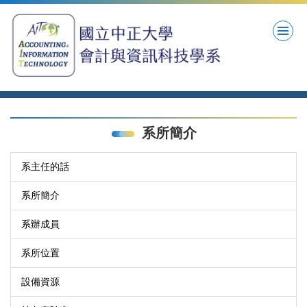
跳
到
主
要
內
容
區
系所簡介
系主任的話
系所簡介
系辦成員
系所位置
設備資源