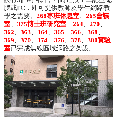
腦或PC，即可提供教師及學生網路教
學之需要。
268專班休息室
、
265會議
室
、
375博士班研究室
、
264
、
270
、
362
、
363
、
364
、
365
、
366
、
368
、
369
、
370
、
374
、
376
、
378
、
380
實驗
室
已完成無線區域網路之架設。