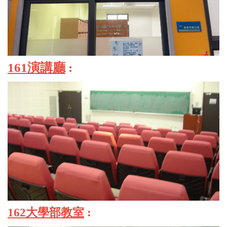
161演講廳
:
162大學部教室
: