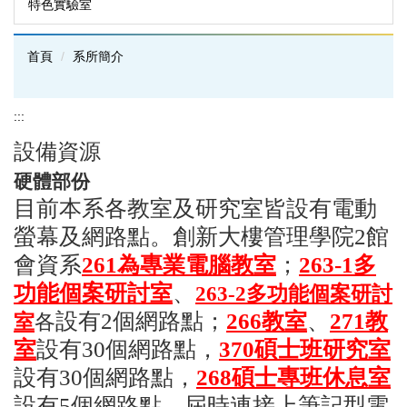
特色實驗室
首頁
系所簡介
:::
設備資源
硬體部份
目前本系各教室及研究室皆設有電動
螢幕及網路點。創新大樓管理學院2館
會資系
261為專業電腦教室
；
263-1多
功能個案研討室
、
263-2多功能個案研討
設有2個網路點；
266教室
、
271教
室
各
室
設有30個網路點，
370碩士班研究室
設有30個網路點，
268碩士專班休息室
設有5個網路點，屆時連接上筆記型電