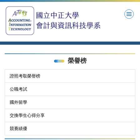
跳
到
主
要
內
容
區
榮譽榜
證照考取榮譽榜
公職考試
國外留學
交換學生心得分享
競賽績優