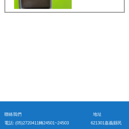
聯絡我們 地址
電話: (05)2720411轉24501~24503 621301嘉義縣民