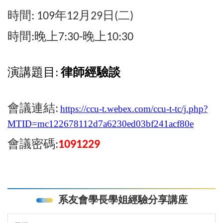
時間
年
月
日
二
: 109
12
29
(
)
時間
晚上
晚上
:
7:30-
10:30
:
演講題目
律師經驗談
會議連結
:
https://ccu-t.webex.com/ccu-t-tc/j.php?
MTID=mc122678112d7a6230ed03bf241acf80e
會議密碼
:
1091229
系友會學長學姐經驗分享講座