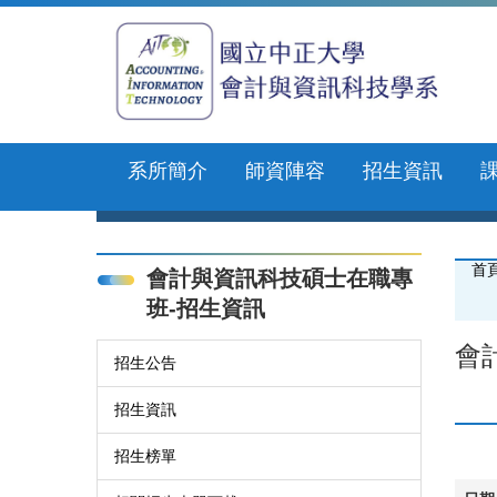
跳
到
主
要
內
容
區
系所簡介
師資陣容
招生資訊
首
會計與資訊科技碩士在職專
班-招生資訊
會
招生公告
招生資訊
招生榜單