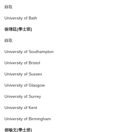
錄取
University of Bath
徐瑋廷
(
學士班
)
錄取
University of Southampton
University of Bristol
University of Sussex
University of Glasgow
University of Surrey
University of Kent
University of Birmingham
侯喻文
(
學士班
)