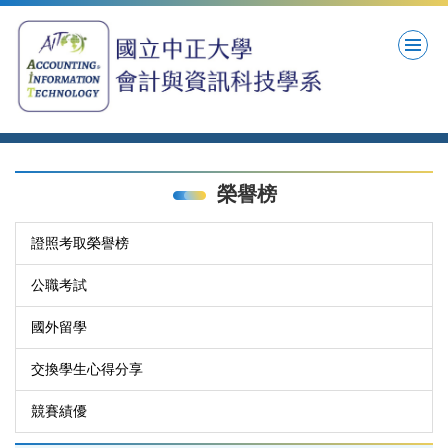
跳
到
主
要
內
容
區
榮譽榜
證照考取榮譽榜
公職考試
國外留學
交換學生心得分享
競賽績優