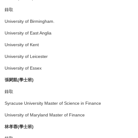
錄取
University of Birmingham.
University of East Anglia
University of Kent
University of Leicester
University of Essex
張閎凱
(
學士班
)
錄取
Syracuse University Master of Science in Finance
University of Maryland Master of Finance
林孝蓉
(
學士班
)