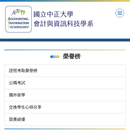
跳
到
主
要
內
容
區
榮譽榜
證照考取榮譽榜
公職考試
國外留學
交換學生心得分享
競賽績優