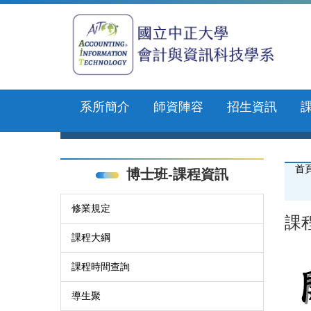
跳
到
主
要
內
容
區
系所簡介
師資陣容
招生資訊
首
博士班-課程資訊
修業規定
課
課程大綱
課程時間查詢
導生聚