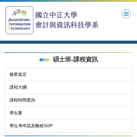
跳
到
主
要
內
容
區
碩士班-課程資訊
修業規定
課程大綱
課程時間查詢
導生聚
學位考申請及離校SOP