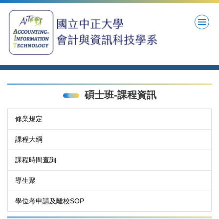
跳
到
主
要
內
容
區
碩士班-課程資訊
修業規定
課程大綱
課程時間查詢
導生聚
學位考申請及離校SOP