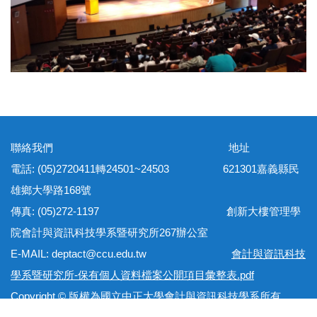
聯絡我們 地址
電話: (05)2720411轉24501~24503 621301嘉義縣民
雄鄉大學路168號
傳真: (05)272-1197 創新大樓管理學
院會計與資訊科技學系暨研究所267辦公室
E-MAIL: deptact@ccu.edu.tw
會計與資訊科技
學系暨研究所-保有個人資料檔案公開項目彙整表.pdf
Copyright © 版權為國立中正大學會計與資訊科技學系所有