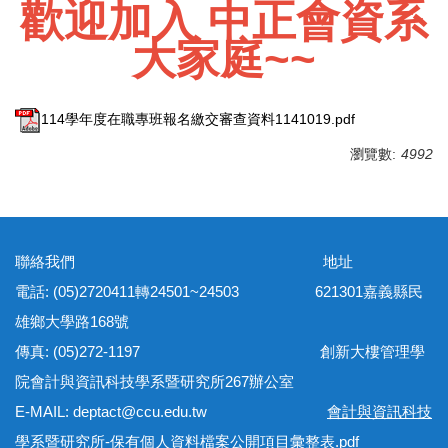
歡迎加入 中正會資系
大家庭~~
114學年度在職專班報名繳交審查資料1141019.pdf
瀏覽數:
4992
聯絡我們 地址
電話: (05)2720411轉24501~24503 621301嘉義縣民
雄鄉大學路168號
傳真: (05)272-1197 創新大樓管理學
院會計與資訊科技學系暨研究所267辦公室
E-MAIL: deptact@ccu.edu.tw
會計與資訊科技
學系暨研究所-保有個人資料檔案公開項目彙整表.pdf