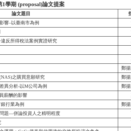
1學期 (proposal)論文提案
論文題目
影響–以臺南市為例
例
令違反所得稅法案例實證研究
鄭揚
NAS)之購買意願研究
鄭揚
差異分析-以M公司為例
鄭揚
人員薪酬的影響
市銀行業為例
鄭揚
問題—併論投資人之精明程度
究