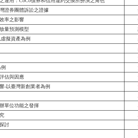
之運用：CoCo債券和信用違約交換所扮演之角色
灣證券團體訴訟之證據
效率之影響
放量預測模型
以虛擬資產為例
為例
評估與因應
響-以臺灣新創業者為例
辦單位功能之發揮
究
探討