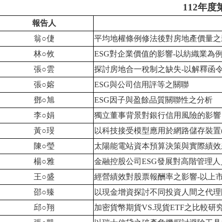
112年度第
報告人
翁○倢
平均地權條例修法後對房地產價量之
林
○
攸
ESG對企業價值的影響-以紡織業為
張
○
雲
探討房地合一稅制之缺失-以解釋函
張
○
嫆
ESG與公司信用評等之關聯
鄧
○
旭
ESG因子與盈餘品質關聯性之分析
李
○
娟
獨立董事背景對銀行信用風險的影響
黃
○
琝
以科技接受模型應用於網路儲存裝置(
陳
○
瑩
太陽能電站資本預算決策與實際績效
楊
○
雅
金融控股公司ESG發展對高階管理
王
○
盛
經營績效對股票報酬率之影響-以上
邵
○
臻
以現金增資探討不同投資人間之代理
邱
○
翔
加密貨幣期貨VS.現貨ETF之比較研