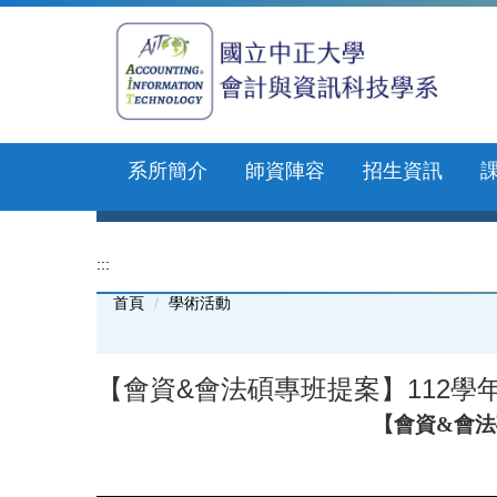
跳
到
主
要
內
容
區
系所簡介
師資陣容
招生資訊
:::
首頁
學術活動
【會資&會法碩專班提案】112學年度
【會資&會法碩