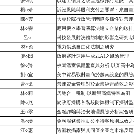
張
○
凱
以瑞士信貸之破產危機探討避險工具
楊
○
靖
訴訟風險與股利支付之關聯：來自臺
陳
○
雲
大專校院行政管理團隊多樣性對營運
林
○
霖
應用機器學習演算法建立企業的碳排
呂
○
科技發展對洗錢防制的影響之研究-
林
○
棻
電力供應自由化法制之研究
廖
○
閔
政府審計運用生成式AI之風險管理
徐
○
羚
校園溫室氣體盤查與分析-以某高中
劉
○
宜
美中貿易戰對臺商於越南設廠的風險
曹
○
懷
營運資金管理對於企業經營績效之影
林
○
莉
房地合一稅制-以新興高鐵特區為例
陳
○
燕
於政府採購各階段防弊機制下探討監
王
○
雯
金融詐騙與治安地理風險分析綜合研
潘
○
臻
金融服務業推動公平待客原則成效之
江
○
惠
逃漏稅揭露與其同儕企業之市場反應