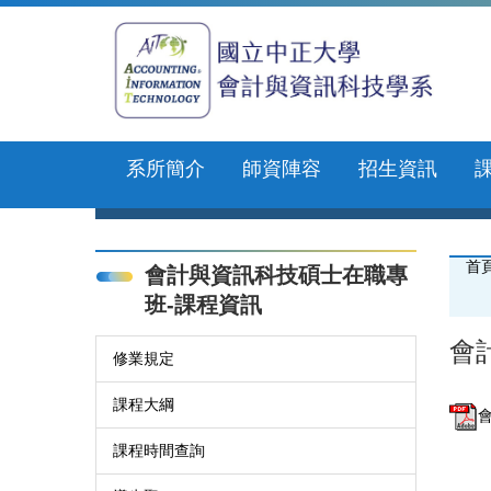
跳
到
主
要
內
容
區
系所簡介
師資陣容
招生資訊
首
會計與資訊科技碩士在職專
班-課程資訊
會
修業規定
課程大綱
會
課程時間查詢