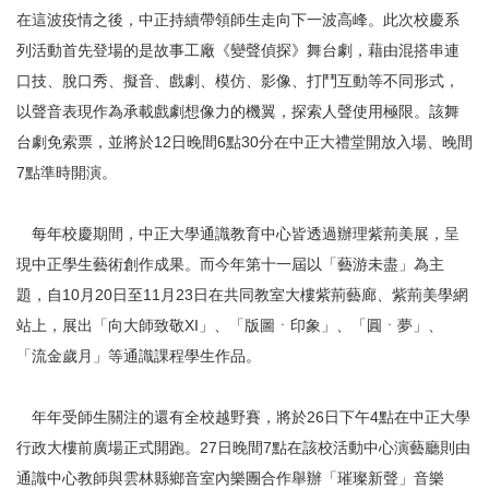
在這波疫情之後，中正持續帶領師生走向下一波高峰。此次校慶系
列活動首先登場的是故事工廠《變聲偵探》舞台劇，藉由混搭串連
口技、脫口秀、擬音、戲劇、模仿、影像、打鬥互動等不同形式，
以聲音表現作為承載戲劇想像力的機翼，探索人聲使用極限。該舞
台劇免索票，並將於12日晚間6點30分在中正大禮堂開放入場、晚間
7點準時開演。
每年校慶期間，中正大學通識教育中心皆透過辦理紫荊美展，呈
現中正學生藝術創作成果。而今年第十一屆以「藝游未盡」為主
題，自10月20日至11月23日在共同教室大樓紫荊藝廊、紫荊美學網
站上，展出「向大師致敬XI」、「版圖ㆍ印象」、「圓ㆍ夢」、
「流金歲月」等通識課程學生作品。
年年受師生關注的還有全校越野賽，將於26日下午4點在中正大學
行政大樓前廣場正式開跑。27日晚間7點在該校活動中心演藝廳則由
通識中心教師與雲林縣鄉音室內樂團合作舉辦「璀璨新聲」音樂