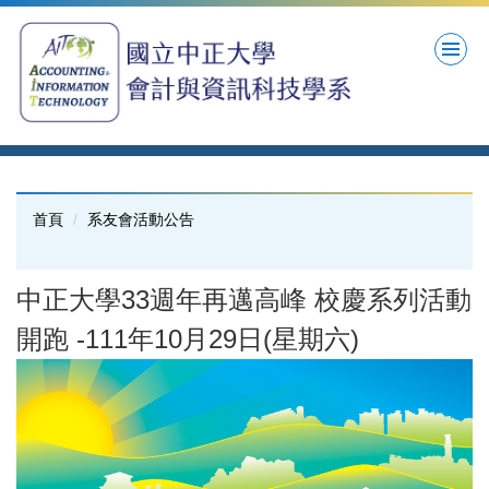
跳
到
主
要
內
容
區
首頁
系友會活動公告
中正大學33週年再邁高峰 校慶系列活動
開跑 -111年10月29日(星期六)