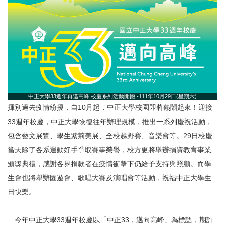
中正大學33週年再邁高峰 校慶系列活動開跑 -111年10月29日(星期六)
揮別過去疫情紛擾，自10月起，中正大學校園即將熱鬧起來！迎接
33週年校慶，中正大學恢復往年辦理規模，推出一系列慶祝活動，
包含藝文展覽、學生紫荊美展、全校越野賽、音樂會等。29日校慶
當天除了各系運動好手爭取賽事榮譽，校方更將舉辦捐資教育事業
頒獎典禮，感謝各界捐款者在疫情衝擊下仍給予支持與照顧。而學
生會也將舉辦園遊會、歌唱大賽及演唱會等活動，祝福中正大學生
日快樂。
今年中正大學33週年校慶以「中正33，邁向高峰」為標語，期許