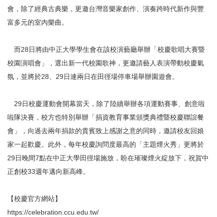
會，除了經典古典樂，更邀台灣音樂家創作、演奏跨時代新作與豐
富多元的室內樂曲。
而28日將由中正大學學生會在該校演藝廳舉辦「校慶歌唱大賽暨
校園演唱會」，選出新一代校園歌神，更邀請藝人表演帶動校慶氣
氛，並將於28、29日連兩日在田徑場停車場舉辦園遊會。
29日校慶運動會開幕當天，除了陸續舉辦各項運動賽事、創意啦
啦隊決賽，校方也特別舉辦「捐資教育事業頒獎典禮暨校慶聯誼餐
會」，向過去兩年捐款的貴賓致上感謝之意的同時，邀請校友回娘
家一起歡慶。此外，每年校慶詢問度最高的「主題煙火秀」更將於
29日晚間7點在中正大學田徑場施放，盼在璀璨煙火綻放下，祝賀中
正創校33週年邁向新高峰。
【校慶官方網站】
https://celebration.ccu.edu.tw/