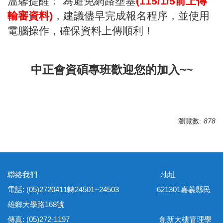
溫馨提醒： 為避免網路壅塞
(115/1/5前上傳
輸審資料)
，建議儘早完成報名程序，並使用
電腦操作，確保資料上傳順利！
中正會資碩專班歡迎您的加入~~
瀏覽數:
878
聯絡我們 地址
電話: (05)2720411轉24501~24503 621301嘉義縣民
雄鄉大學路168號
傳真: (05)272-1197 創新大樓管理學