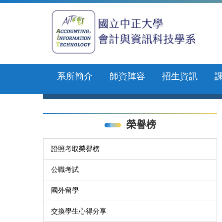
跳
到
主
要
內
容
區
系所簡介
師資陣容
招生資訊
榮譽榜
證照考取榮譽榜
公職考試
國外留學
交換學生心得分享