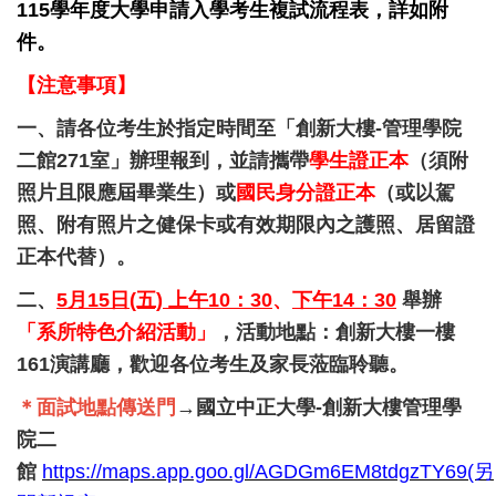
115學年度大學申請入學考生複試流程表，詳如附
件。
【注意事項】
一、請各位考生於指定時間至「創新大樓-管理學院
二館271室」辦理報到，並請攜帶
學生證正本
（須附
照片且限應屆畢業生）或
國民身分證正本
（或以駕
照、附有照片之健保卡或有效期限內之護照、居留證
正本代替）。
二、
5月15日(五) 上午10：30
、
下午14：30
舉辦
「系所特色介紹活動」
，活動地點：創新大樓一樓
161演講廳，歡迎各位考生及家長蒞臨聆聽。
＊面試地點傳送門
→
國立中正大學-創新大樓管理學
院二
館
https://maps.app.goo.gl/AGDGm6EM8tdgzTY69(另