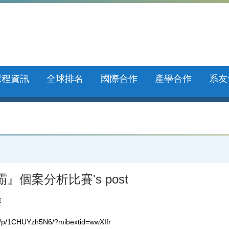
課程資訊
全球排名
國際合作
產學合作
系友
個案分析比賽's post
賽
e/p/1CHUYzh5N6/?mibextid=wwXIfr