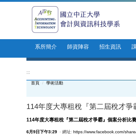
跳
到
主
要
內
容
區
系所簡介
師資陣容
招生資訊
:::
首頁
學術活動
114年度大專租稅『第二屆稅才爭霸』
114年度大專租稅『第二屆稅才爭霸』個案分析比
6
月
9
日
下
午
3
:
2
9
· 網址:
https://www.facebook.com/shar