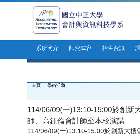
跳
到
主
要
內
容
區
系所簡介
師資陣容
招生資訊
:::
首頁
學術活動
114/06/09(一)13:10-1
師、高鈺倫會計師至本校演講
114/06/09(一)13:10-15:00於