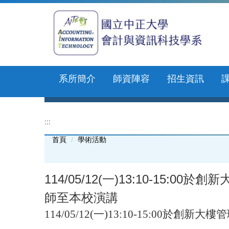
跳
到
主
要
內
容
區
系所簡介
師資陣容
招生資訊
:::
首頁
學術活動
114/05/12(一)13:10-1
師至本校演講
114/05/12(
一
)13:10-15:00
於創新大樓管