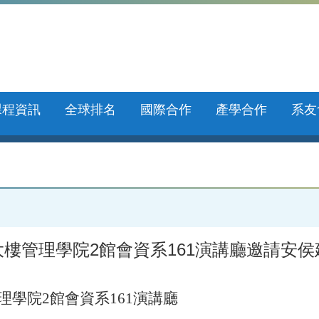
課程資訊
全球排名
國際合作
產學合作
系友
5:00於創新大樓管理學院2館會資系161演講廳
理學院
2
館會資系
161
演講廳