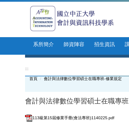
跳
到
主
要
內
容
區
系所簡介
師資陣容
招生資訊
:::
首頁
會計與法律數位學習碩士在職專班-修業規定
會計與法律數位學習碩士在職專班
113級第15屆修業手冊(會法專班)1140225.pdf