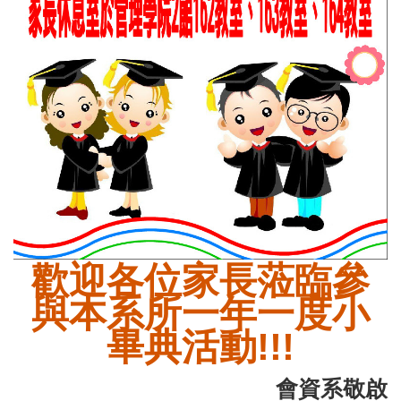
歡迎各位家長蒞臨參
與本系所一年一度小
畢典活動!!!
會資系敬啟