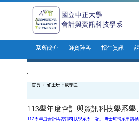
跳
到
主
要
內
容
區
系所簡介
師資陣容
招生資訊
:::
首頁
碩士班下載專區
113學年度會計與資訊科技學系
113學年度會計與資訊科技學系學、碩、博士班輔系申請標準.