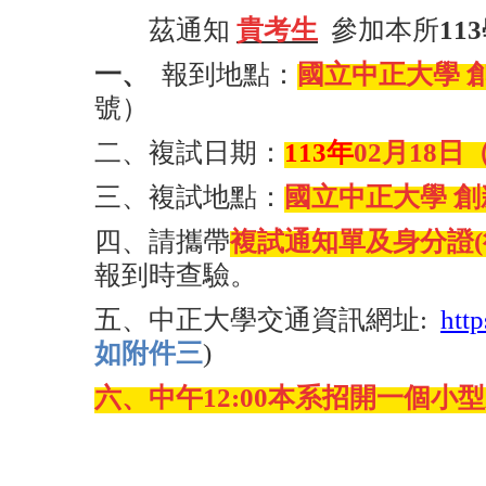
茲通知
貴考生
參加本所
1
一、
報到地點：
國立中正大學 
號）
二、複試日期：
113
年
02
月18日
三、複試地點：
國立中正大學 創
四、請攜帶
複試通知單及身分證
報到時查驗。
五、中正大學交通資訊網址:
htt
如附件三
)
六、中午12:00本系招開一個小