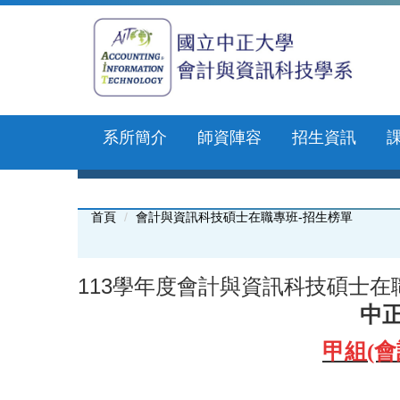
跳
到
主
要
內
容
區
系所簡介
師資陣容
招生資訊
首頁
會計與資訊科技碩士在職專班-招生榜單
113學年度會計與資訊科技碩士
中
甲組(