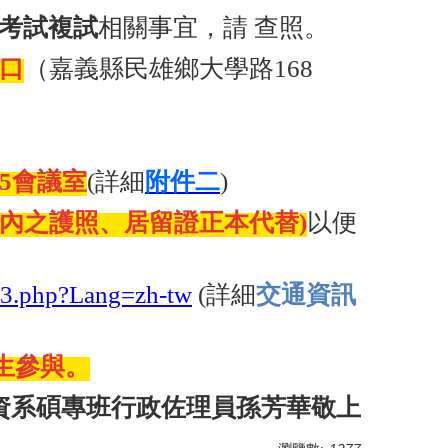
生考試複試
相關事宜，請 查照。
門口
（嘉義縣民雄鄉大學路168
5會議室
(
詳細
附件二
)
內之護照、居留證正本代替)
以便
13.php?Lang=zh-tw
(
詳細
交通資訊
考生參與。
資系碩專班行政佐理員孫芳華敬上