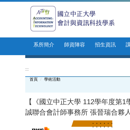
跳
到
主
要
內
容
區
系所簡介
師資陣容
招生資訊
:::
首頁
學術活動
【《國立中正大學 112學年度第1學期
誠聯合會計師事務所 張晉瑞合夥