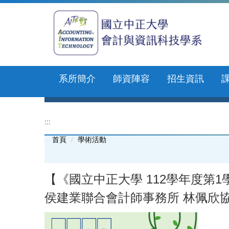
跳
到
主
要
內
容
區
系所簡介
師資陣容
招生資訊
:::
首頁
學術活動
【《國立中正大學 112學年度第1學期
侯建業聯合會計師事務所 林佩欣