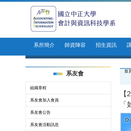
跳
到
主
要
內
容
區
系所簡介
師資陣容
招生資訊
首
系友會
組織章程
【2
系友會加入會員
「
系友會公告
系友會活動訊息