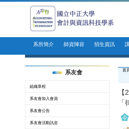
跳
到
主
要
內
容
區
系所簡介
師資陣容
招生資訊
首
系友會
組織章程
【2
系友會加入會員
「
系友會公告
系友會活動訊息