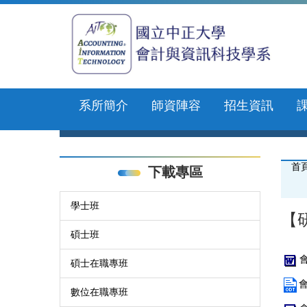
跳
到
主
要
內
容
區
系所簡介
師資陣容
招生資訊
首
下載專區
學士班
【
碩士班
碩士在職專班
會
數位在職專班