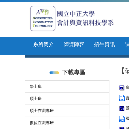
跳
到
主
要
內
容
區
系所簡介
師資陣容
招生資訊
【
下載專區
學士班
碩士班
碩士在職專班
數位在職專班