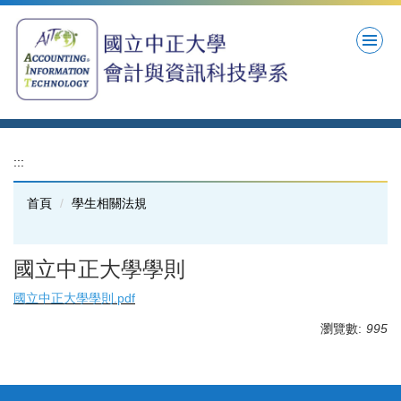
跳
到
主
要
內
容
區
:::
首頁
學生相關法規
國立中正大學學則
國立中正大學學則.pdf
瀏覽數:
995