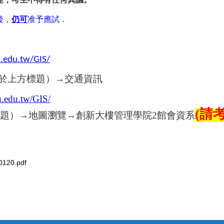
後，
仍可
准予應試．
.edu.tw/GIS/
於上方標題）→交通資訊
u.edu.tw/GIS/
(
請考
題）→地圖瀏覽→創新大樓管理學院2館會資系
0.pdf