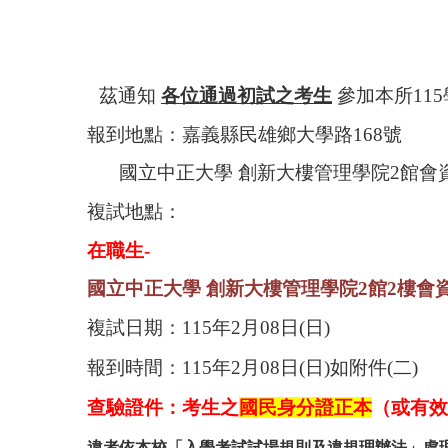
茲通知
各位通過初試之考生
參加本所11
5
報到地點：嘉義縣民雄鄉大學路168號
國立中正大學 創新大樓管理學院2館會資
複試地點：
在職生-
國立中正大學 創新大樓管理學院2館2樓會資
複試日期：11
5
年2月
08
日(日)
報到時間：11
5
年2月
08
日(日)如附件(二)
查驗證件：考生之
國民身分證正本
（或有效
違者依本校「入學考試試場規則及違規理辦法」處