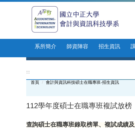
跳
到
主
要
內
容
區
系所簡介
師資陣容
招生資訊
:::
首頁
會計與資訊科技碩士在職專班-招生資訊
112學年度碩士在職專班複試放
查詢碩士在職專班錄取榜單、複試成績及