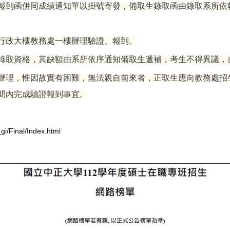
報到函併同成績通知單以掛號寄發，備取生錄取函由錄取系所依
行政大樓教務處一樓辦理驗證、報到。
錄取資格，其缺額由系所依序通知備取生遞補，考生不得異議，
辦理，惟因故實有困難，無法親自前來者，正取生應向教務處招
間內完成驗證報到事宜。
gi/Final/Index.html