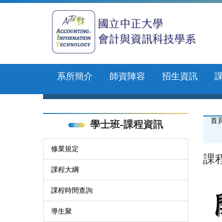
跳
到
主
要
內
容
區
系所簡介
師資陣容
招生資訊
首
學士班-課程資訊
修業規定
課
課程大綱
課程時間查詢
導生聚